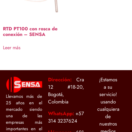
RTD PT100 con rosca de
conexión – SENSA
Leer más
Dirección:
Cra
¡Estamos
12 #18-20,
a su
Bogotá,
servicio!
Llevamos más de
Colombia
usando
25 años en el
cualquiera
mercado siendo
WhatsApp:
+
57
una de las
de
314 3237624
empresas más
nuestros
importantes en el
medios