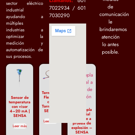
Llámanos:
601
sector eléctrico
de
7022934 / 601
industrial
comunicación
7030290
ayudando a
le
múltiples
brindaremos
industrias a
optimizar la
atención
medición y
lo antes
automatización de
posible.
sus procesos.
Termopar
Flexible
Sensor de
con
temperatura
Tornillo –
con visor
Termocupla
SENSA
4–20 mA |
industrial
SENSA
cabezote a
Leer más
prueba de
Leer más
explosión –
SENSA