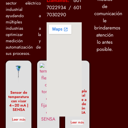
Llámanos:
601
sector eléctrico
de
7022934 / 601
industrial
comunicación
7030290
ayudando a
le
múltiples
brindaremos
industrias a
optimizar la
atención
medición y
lo antes
automatización de
posible.
sus procesos.
Termocupla
Sensor de
industrial
temperatura
cabezote a
con visor
prueba de
4–20 mA |
explosión
SENSA
– SENSA
Leer más
Leer más