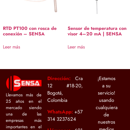
RTD PT100 con rosca de
Sensor de temperatura con
conexión – SENSA
visor 4–20 mA | SENSA
Leer más
Leer más
Dirección:
Cra
¡Estamos
12 #18-20,
a su
Bogotá,
servicio!
Llevamos más de
Colombia
usando
25 años en el
cualquiera
mercado siendo
WhatsApp:
+
57
una de las
de
314 3237624
empresas más
nuestros
importantes en el
medios