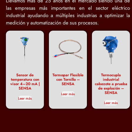
Llevamos más de 25 años en el mercado siendo una de
las empresas más importantes en el sector eléctrico
industrial ayudando a múltiples industrias a optimizar la
medición y automatización de sus procesos.
Sensor de
Termopar Flexible
Termocupla
temperatura con
con Tornillo –
industrial
visor 4–20 mA |
SENSA
cabezote a prueba
SENSA
de explosión –
SENSA
Leer más
Leer más
Leer más