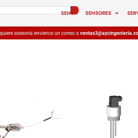
SENSA
SENSORES
SER
equiere asesoría envíenos un correo a
ventas3@aycingenieria.