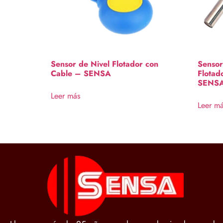
Sensor de Nivel Flotador con
Sensor
Cable – SENSA
Flotad
SENS
Leer más
Leer m