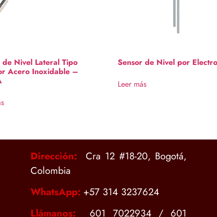
 de Nivel Lateral Tipo
Sensor de Nivel por Electr
or Acero Inoxidable –
A
Leer más
ás
Dirección:
Cra 12 #18-20, Bogotá,
Colombia
WhatsApp:
+
57 314 3237624
Llámanos:
601 7022934 / 601