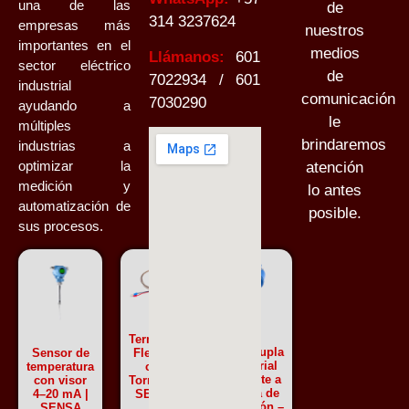
una de las
de
314 3237624
empresas más
nuestros
importantes en el
medios
Llámanos:
601
sector eléctrico
de
7022934 / 601
industrial
comunicación
7030290
ayudando a
le
múltiples
brindaremos
industrias a
optimizar la
atención
medición y
lo antes
automatización de
posible.
sus procesos.
Termopar
Termocupla
Sensor de
Flexible
industrial
temperatura
con
cabezote a
con visor
Tornillo –
prueba de
4–20 mA |
SENSA
explosión –
SENSA