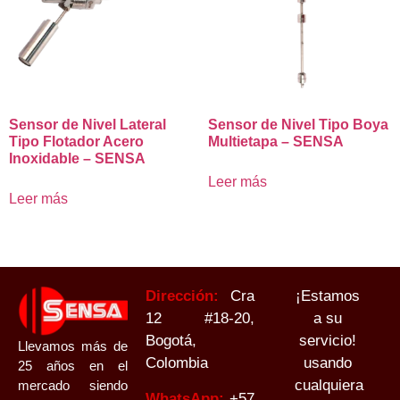
Sensor de Nivel Lateral
Sensor de Nivel Tipo Boya
Tipo Flotador Acero
Multietapa – SENSA
Inoxidable – SENSA
Leer más
Leer más
Dirección:
Cra
¡Estamos
12 #18-20,
a su
Bogotá,
servicio!
Llevamos más de
Colombia
usando
25 años en el
cualquiera
mercado siendo
WhatsApp:
+
57