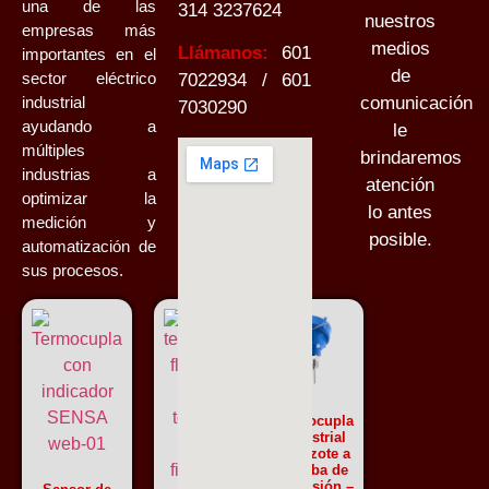
una de las
314 3237624
nuestros
empresas más
medios
Llámanos:
601
importantes en el
de
sector eléctrico
7022934 / 601
industrial
comunicación
7030290
ayudando a
le
múltiples
brindaremos
industrias a
atención
optimizar la
lo antes
medición y
posible.
automatización de
sus procesos.
Termocupla
industrial
cabezote a
prueba de
explosión –