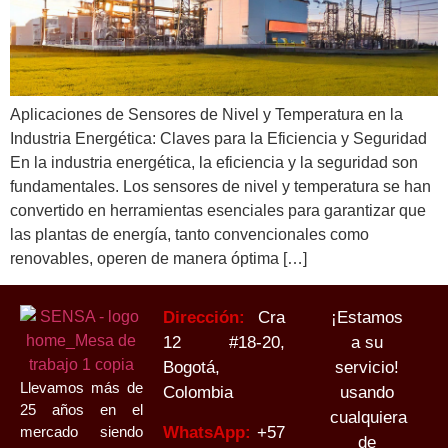
Aplicaciones de Sensores de Nivel y Temperatura en la
Industria Energética: Claves para la Eficiencia y Seguridad
En la industria energética, la eficiencia y la seguridad son
fundamentales. Los sensores de nivel y temperatura se han
convertido en herramientas esenciales para garantizar que
las plantas de energía, tanto convencionales como
renovables, operen de manera óptima […]
Dirección:
Cra
¡Estamos
12 #18-20,
a su
Bogotá,
servicio!
Llevamos más de
Colombia
usando
25 años en el
cualquiera
WhatsApp:
+
57
mercado siendo
de