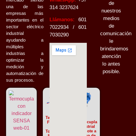
de
una de las
314 3237624
nuestros
empresas más
medios
Llámanos:
601
importantes en el
de
sector eléctrico
7022934 / 601
industrial
comunicación
7030290
ayudando a
le
múltiples
brindaremos
industrias a
atención
optimizar la
lo antes
medición y
posible.
automatización de
sus procesos.
Termopar
Termocupla
Flexible
industrial
con
cabezote a
Tornillo –
prueba de
SENSA