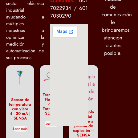
Llámanos:
601
sector eléctrico
de
7022934 / 601
industrial
comunicación
7030290
ayudando a
le
múltiples
brindaremos
industrias a
optimizar la
atención
medición y
lo antes
automatización de
posible.
sus procesos.
Termopar
Flexible
Sensor de
con
temperatura
Tornillo –
con visor
Termocupla
SENSA
4–20 mA |
industrial
SENSA
cabezote a
Leer más
prueba de
Leer más
explosión –
SENSA