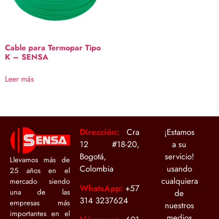
Cable para Termopar Tipo
K – SENSA
Leer más
Dirección:
Cra
¡Estamos
12 #18-20,
a su
Bogotá,
servicio!
Llevamos más de
Colombia
usando
25 años en el
cualquiera
mercado siendo
WhatsApp:
+
57
una de las
de
314 3237624
empresas más
nuestros
importantes en el
medios