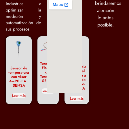
brindaremos
industrias a
optimizar la
atención
medición y
lo antes
automatización de
posible.
sus procesos.
Termopar
Termocupla
Flexible
Sensor de
industrial
con
temperatura
cabezote a
Tornillo –
con visor
prueba de
SENSA
4–20 mA |
explosión
SENSA
– SENSA
Leer más
Leer más
Leer más