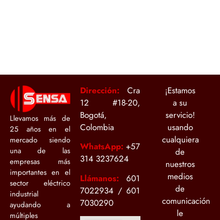
Dirección:
Cra
¡Estamos
12 #18-20,
a su
Bogotá,
servicio!
Llevamos más de
Colombia
usando
25 años en el
cualquiera
mercado siendo
WhatsApp:
+
57
una de las
de
314 3237624
empresas más
nuestros
importantes en el
medios
Llámanos:
601
sector eléctrico
de
7022934 / 601
industrial
comunicación
7030290
ayudando a
le
múltiples