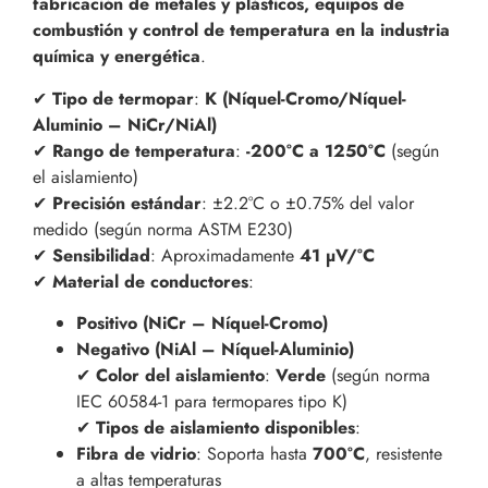
fabricación de metales y plásticos, equipos de
combustión y control de temperatura en la industria
química y energética
.
✔
Tipo de termopar
:
K (Níquel-Cromo/Níquel-
Aluminio – NiCr/NiAl)
✔
Rango de temperatura
:
-200°C a 1250°C
(según
el aislamiento)
✔
Precisión estándar
: ±2.2°C o ±0.75% del valor
medido (según norma ASTM E230)
✔
Sensibilidad
: Aproximadamente
41 µV/°C
✔
Material de conductores
:
Positivo (NiCr – Níquel-Cromo)
Negativo (NiAl – Níquel-Aluminio)
✔
Color del aislamiento
:
Verde
(según norma
IEC 60584-1 para termopares tipo K)
✔
Tipos de aislamiento disponibles
:
Fibra de vidrio
: Soporta hasta
700°C
, resistente
a altas temperaturas