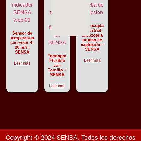
Termocupla
industrial
Sensor de
cabezote a
temperatura
prueba de
con visor 4–
explosión –
20 mA |
SENSA
SENSA
Termopar
Leer más
Flexible
Leer más
con
Tornillo –
SENSA
Leer más
Copyright © 2024 SENSA. Todos los derechos