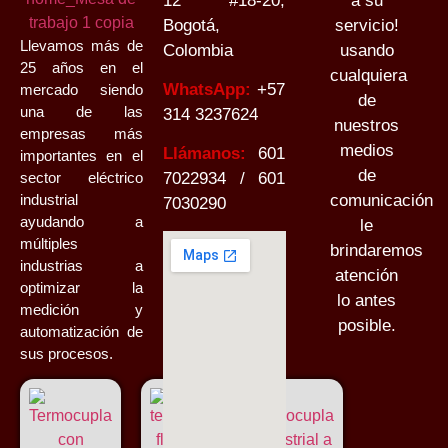
12 #18-20,
a su
Bogotá,
servicio!
Llevamos más de
Colombia
usando
25 años en el
cualquiera
WhatsApp:
+
57
mercado siendo
de
una de las
314 3237624
nuestros
empresas más
medios
Llámanos:
601
importantes en el
de
sector eléctrico
7022934 / 601
industrial
comunicación
7030290
ayudando a
le
múltiples
brindaremos
industrias a
atención
optimizar la
lo antes
medición y
posible.
automatización de
sus procesos.