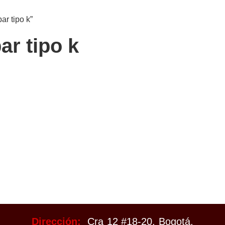
ar tipo k”
ar tipo k
Dirección:
Cra 12 #18-20, Bogotá,