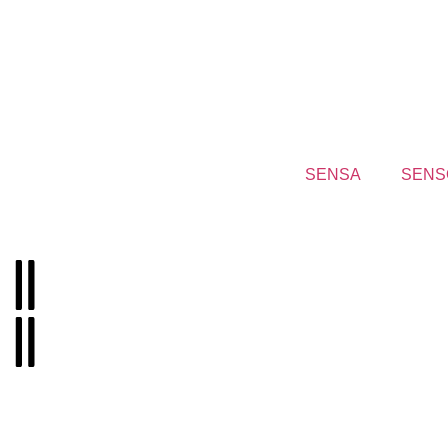
SENSA
SENS
Llamenos al
+57 312
3498652
Si requiere asesoría envíenos un correo a
ventas3@aycingenie
Visitenos a la
Carrera 12 #18-20