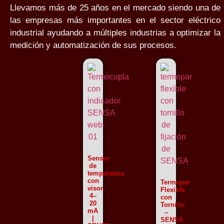
Llevamos más de 25 años en el mercado siendo una de
las empresas más importantes en el sector eléctrico
industrial ayudando a múltiples industrias a optimizar la
medición y automatización de sus procesos.
Sensor
de
temperatura
con
Termopar
visor
Flexible
4–
con
20
Tornillo
mA
–
|
SENSA