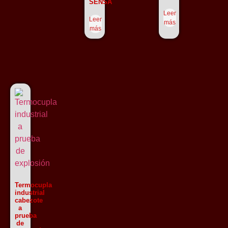
SENSA
Leer
Leer
más
más
Termocupla
industrial
cabezote
a
prueba
de