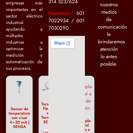
314 3237624
empresas más
nuestros
importantes en el
medios
Llámanos:
601
sector eléctrico
de
7022934 / 601
industrial
comunicación
7030290
ayudando a
le
múltiples
brindaremos
industrias a
optimizar la
atención
medición y
lo antes
automatización de
posible.
sus procesos.
Termopar
Flexible
Sensor de
con
temperatura
Tornillo –
con visor
Termocupla
SENSA
4–20 mA |
industrial
SENSA
cabezote a
Leer más