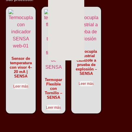
Termocupla
industrial
Sensor de
cabezote a
temperatura
prueba de
con visor 4–
explosión –
20 mA |
SENSA
SENSA
Termopar
Leer más
Flexible
Leer más
con
Tornillo –
SENSA
Leer más