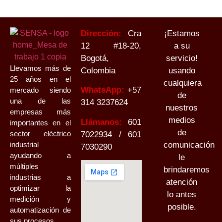
Dirección:
Cra
¡Estamos
12 #18-20,
a su
Bogotá,
servicio!
Llevamos más de
Colombia
usando
25 años en el
cualquiera
WhatsApp:
+
57
mercado siendo
de
una de las
314 3237624
nuestros
empresas más
medios
Llámanos:
601
importantes en el
de
sector eléctrico
7022934 / 601
industrial
comunicación
7030290
ayudando a
le
múltiples
brindaremos
industrias a
atención
optimizar la
lo antes
medición y
posible.
automatización de
sus procesos.